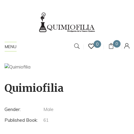
0
0
MENU
Quimiofilia
Gender:
Male
Published Book:
61