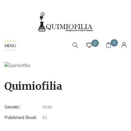
0
0
MENU
Quimiofilia
Gender:
Male
Published Book:
61