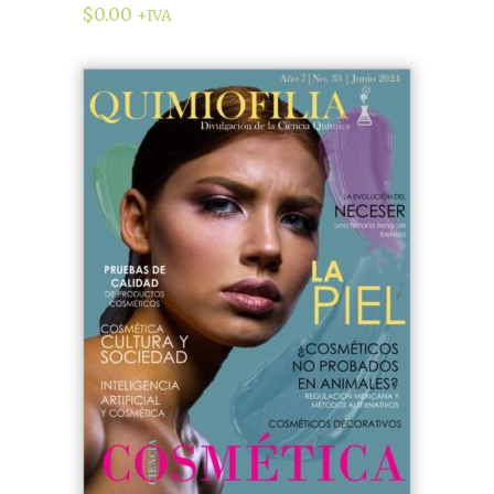
$
0.00
+IVA