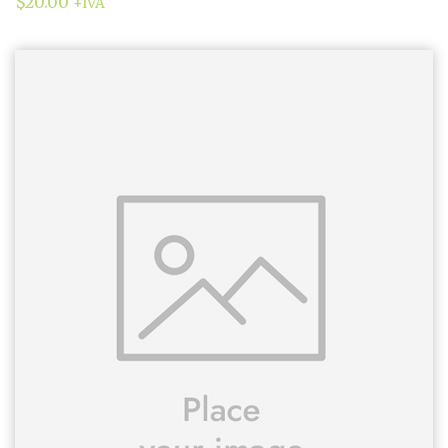
$
20.00
+IVA