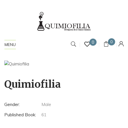
0
0
MENU
Quimiofilia
Gender:
Male
Published Book:
61