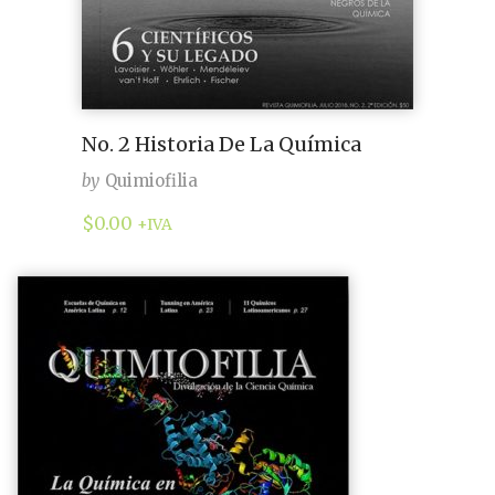
No. 2 Historia De La Química
by
Quimiofilia
$
0.00
+IVA