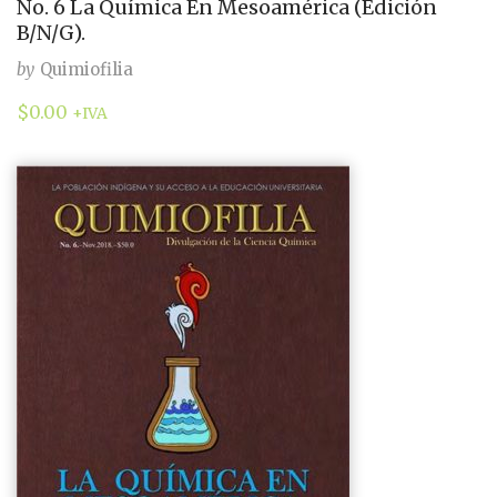
No. 6 La Química En Mesoamérica (Edición
B/N/G).
by
Quimiofilia
$
0.00
+IVA