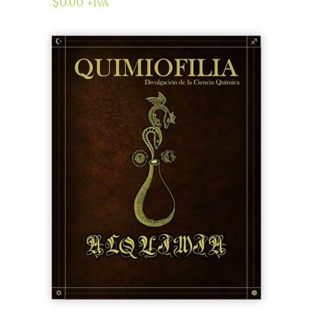
$
0.00
+IVA