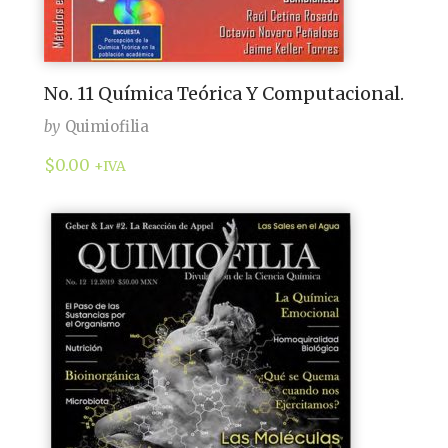
No. 11 Química Teórica Y Computacional.
by
Quimiofilia
$
0.00
+IVA