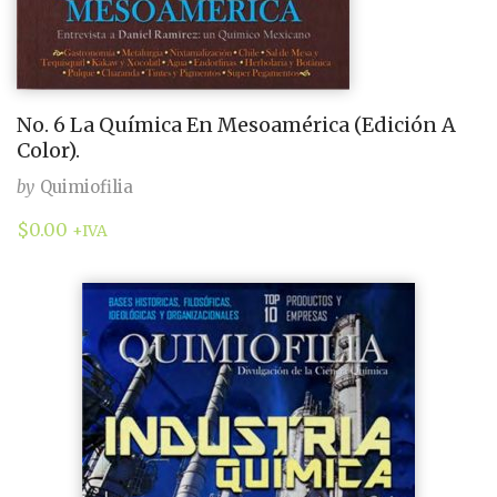
No. 6 La Química En Mesoamérica (Edición A
Color).
by
Quimiofilia
$
0.00
+IVA