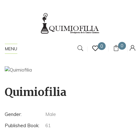
0
0
MENU
Quimiofilia
Gender:
Male
Published Book:
61