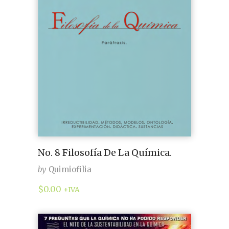
No. 8 Filosofía De La Química.
by
Quimiofilia
$
0.00
+IVA