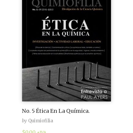
No. 5 Ética En La Química.
by
Quimiofilia
$
0.00
+IVA