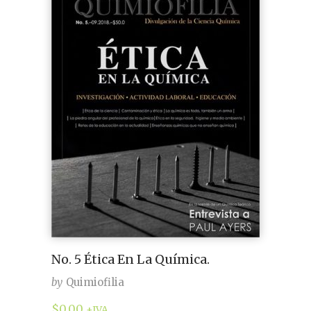
No. 5 Ética En La Química.
by
Quimiofilia
$
0.00
+IVA