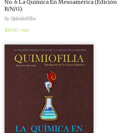
No. 6 La Química En Mesoamérica (Edición
B/N/G).
by
Quimiofilia
$
0.00
+IVA