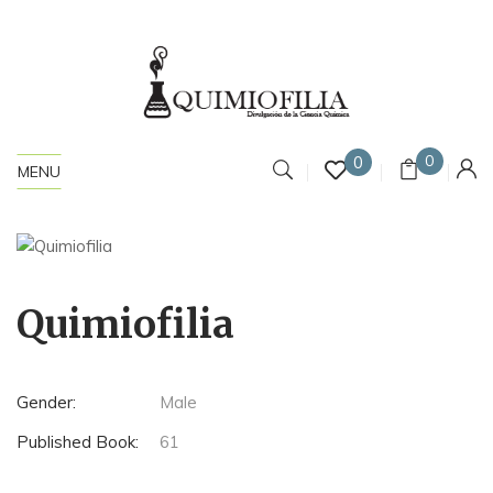
0
0
MENU
Quimiofilia
Gender:
Male
Published Book:
61