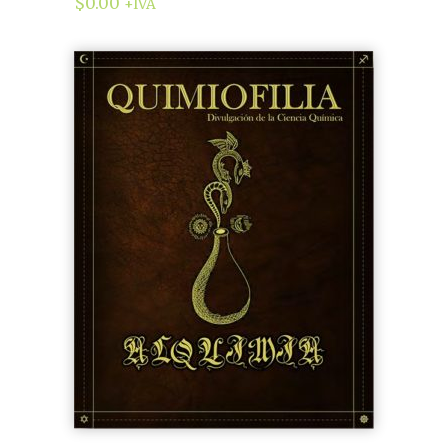
$
0.00
+IVA