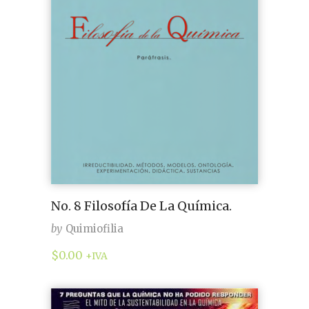
No. 8 Filosofía De La Química.
by
Quimiofilia
$
0.00
+IVA