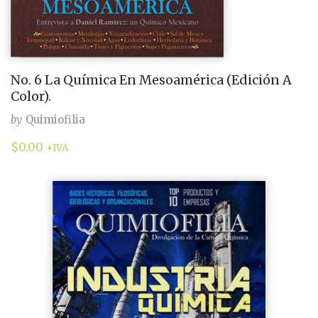
No. 6 La Química En Mesoamérica (Edición A
Color).
by
Quimiofilia
$
0.00
+IVA