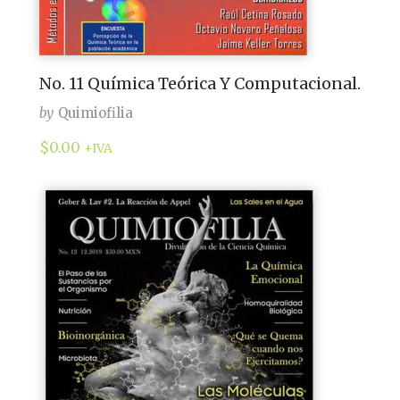
No. 11 Química Teórica Y Computacional.
by
Quimiofilia
$
0.00
+IVA