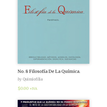
No. 8 Filosofía De La Química.
by
Quimiofilia
$
0.00
+IVA