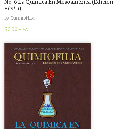
No. 6 La Química En Mesoamérica (Edición
B/N/G).
by
Quimiofilia
$
0.00
+IVA