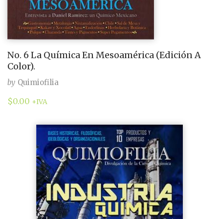
No. 6 La Química En Mesoamérica (Edición A
Color).
by
Quimiofilia
$
0.00
+IVA