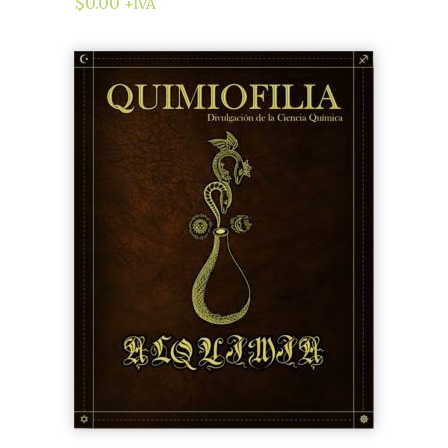
$
0.00
+IVA