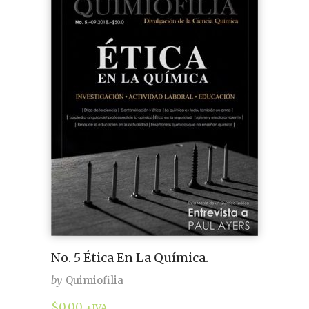
No. 5 Ética En La Química.
by
Quimiofilia
$
0.00
+IVA