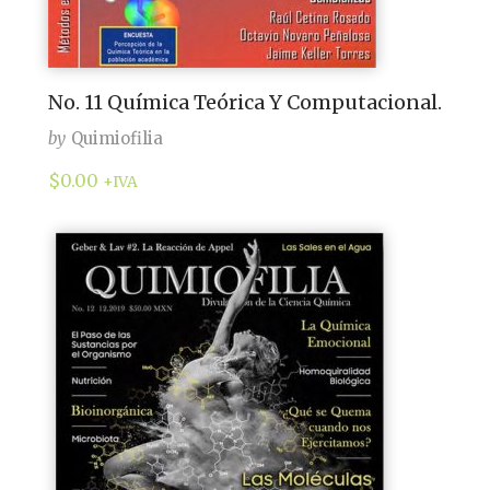
No. 11 Química Teórica Y Computacional.
by
Quimiofilia
$
0.00
+IVA