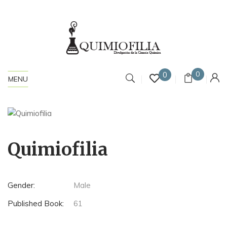
0
0
MENU
Quimiofilia
Gender:
Male
Published Book:
61