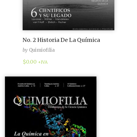
No. 2 Historia De La Química
by
Quimiofilia
$
0.00
+IVA