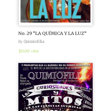
No. 29 “LA QUÍMICA Y LA LUZ”
by
Quimiofilia
$
0.00
+IVA