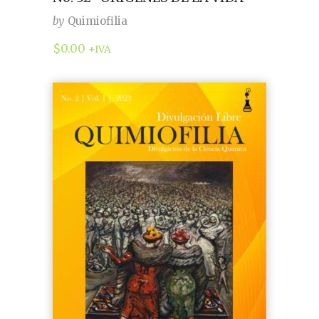
by
Quimiofilia
$
0.00
+IVA