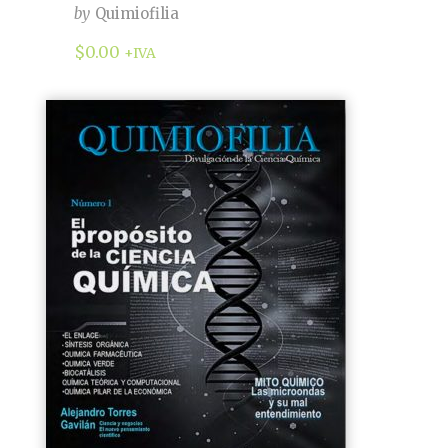
by
Quimiofilia
$
0.00
+IVA