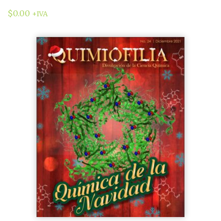
$
0.00
+IVA