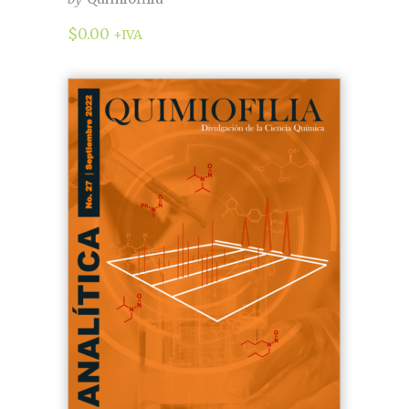
$
0.00
+IVA