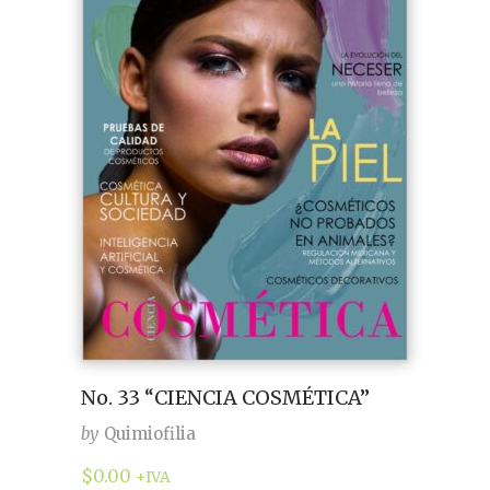
No. 33 “CIENCIA COSMÉTICA”
by
Quimiofilia
$
0.00
+IVA