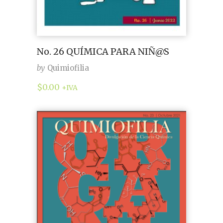
No. 26 QUÍMICA PARA NIÑ@S
by
Quimiofilia
$
0.00
+IVA