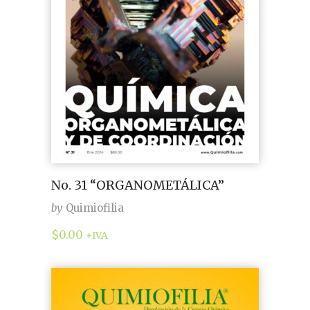
No. 31 “ORGANOMETÁLICA”
by
Quimiofilia
$
0.00
+IVA