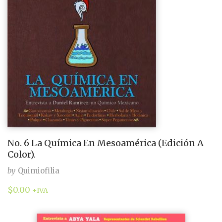
No. 6 La Química En Mesoamérica (Edición A
Color).
by
Quimiofilia
$
0.00
+IVA