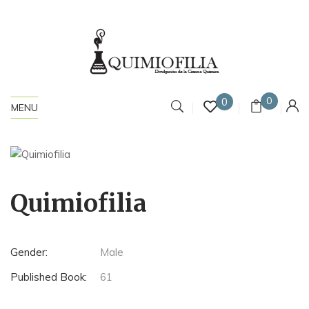
0
0
MENU
Quimiofilia
Gender:
Male
Published Book:
61