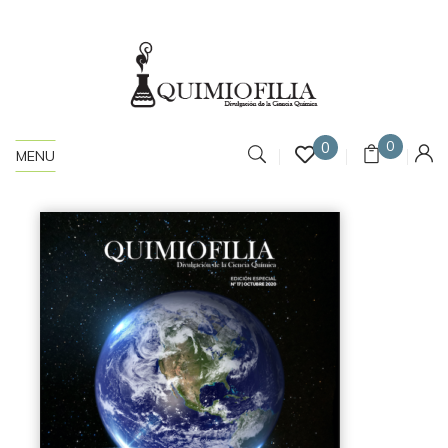
0
0
MENU