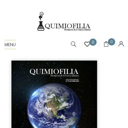
0
0
MENU