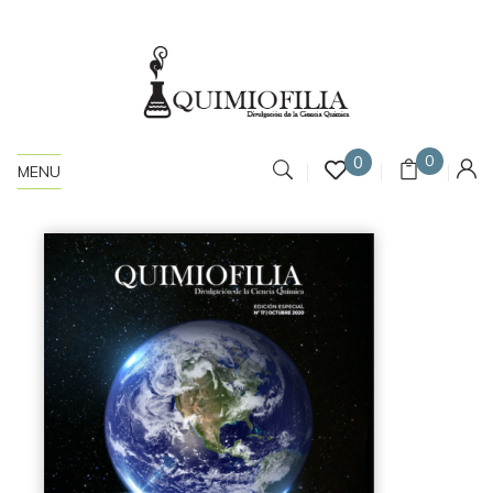
0
0
MENU