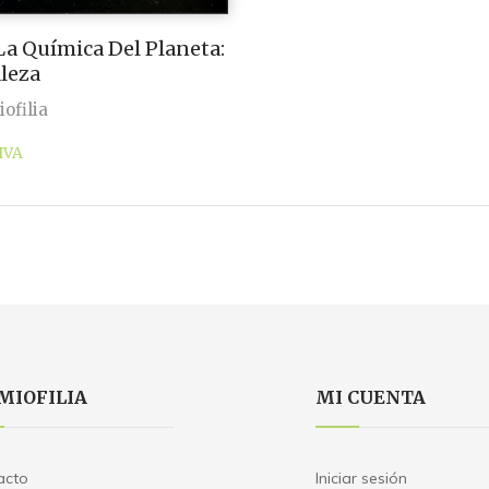
 La Química Del Planeta:
leza
ofilia
IVA
MIOFILIA
MI CUENTA
acto
Iniciar sesión