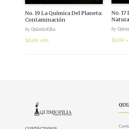
No. 17
No. 19 La Química Del Planeta:
Natura
Contaminación
by
Quimi
by
Quimiofilia
$
0.00
$
0.00
+
+IVA
QUI
Cont
CONTÁCTANOS