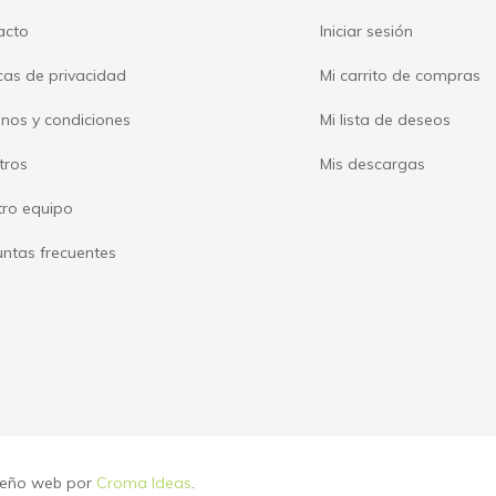
acto
Iniciar sesión
icas de privacidad
Mi carrito de compras
nos y condiciones
Mi lista de deseos
tros
Mis descargas
tro equipo
ntas frecuentes
iseño web por
Croma Ideas
.