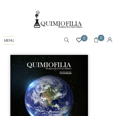
0
0
MENU