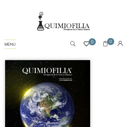
0
0
MENU