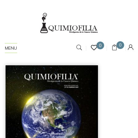
0
0
MENU