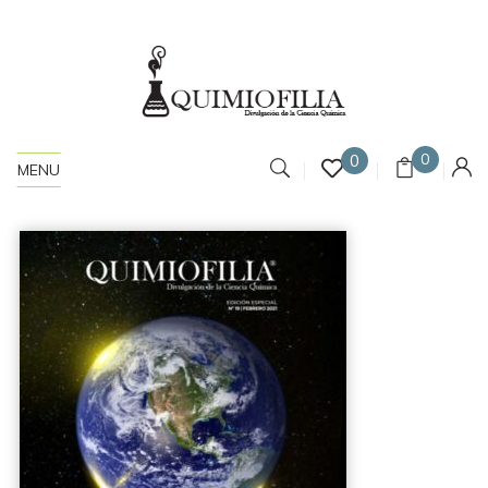
0
0
MENU