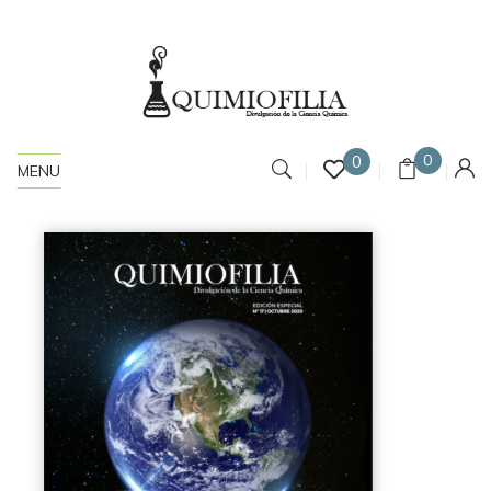
0
0
MENU