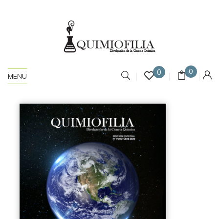
0
0
MENU