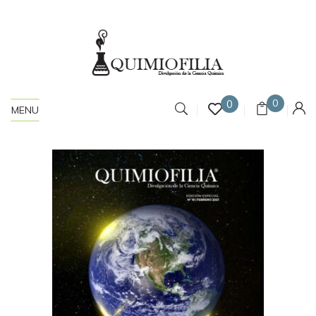
0
0
MENU