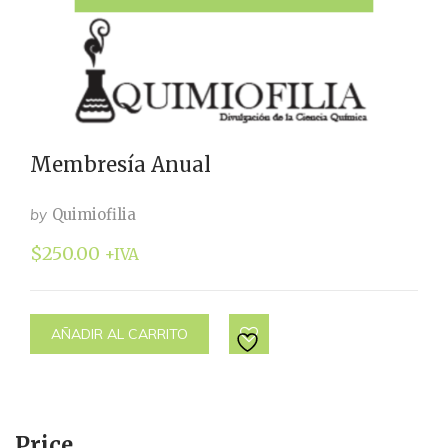
Membresía Anual
by
Quimiofilia
$
250.00
+IVA
AÑADIR AL CARRITO
Price