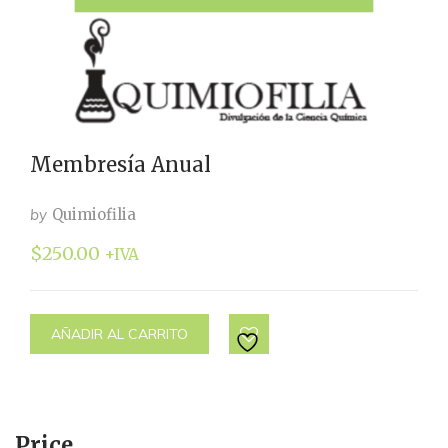
Membresía Anual
by
Quimiofilia
$
250.00
+IVA
AÑADIR AL CARRITO
Price