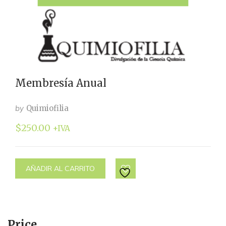
Membresía Anual
by
Quimiofilia
$
250.00
+IVA
AÑADIR AL CARRITO
Price