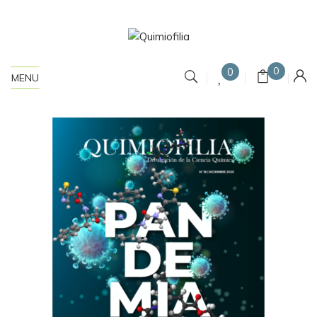
0
0
MENU