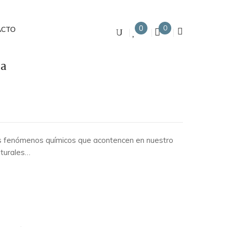
0
0
ACTO
za
s fenómenos químicos que acontencen en nuestro
aturales…