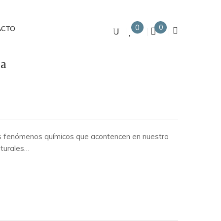
0
0
ACTO
za
s fenómenos químicos que acontencen en nuestro
aturales…